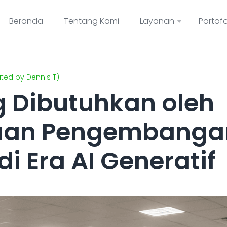
Beranda
Tentang Kami
Layanan
Portofo
lated by Dennis T)
 Dibutuhkan oleh
aan Pengembanga
di Era AI Generatif