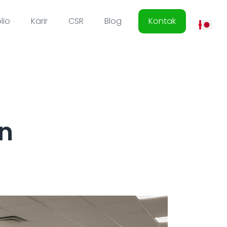
lio
Karir
CSR
Blog
Kontak
n