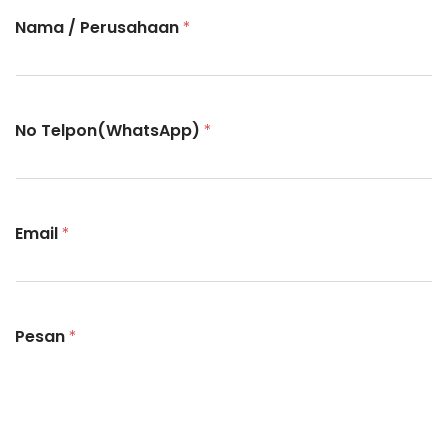
Kontak
Integrasi Sistem AI
Nama / Perusahaan
*
IT Outsourcing
IT Consultant
Kelas Koding dan Desain
No Telpon(WhatsApp)
*
LPK timedoor
Email
*
Pesan
*