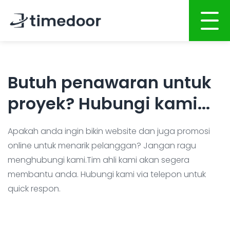
Beranda
Butuh penawaran untuk
Tentang Kami
proyek? Hubungi kami...
Layanan
Pengembangan Website
Portofolio
Apakah anda ingin bikin website dan juga promosi
online untuk menarik pelanggan? Jangan ragu
Pengembangan Aplikasi Mobile
Karir
menghubungi kami.Tim ahli kami akan segera
Pengembangan Sistem
membantu anda. Hubungi kami via telepon untuk
CSR
quick respon.
Promosi Online
Blog
Graphic Design