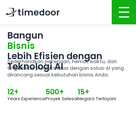
Bangun
Beranda
Bisnis
Tentang Kami
Lebih Efisien dengan
Sederhanakan pekerjaan, hemat waktu, dan
Layanan
Teknologi AI
tingkatkan produktivitas dengan solusi AI yang
dirancang sesuai kebutuhan bisnis Anda.
PENGEMBANGAN BERBASIS AI
12+
500+
15+
Pengembangan Website
Years Experience
Proyek Selesai
Negara Terlayani
Pengembangan Aplikasi Mobile
Pengembangan Sistem
Integrasi Sistem AI