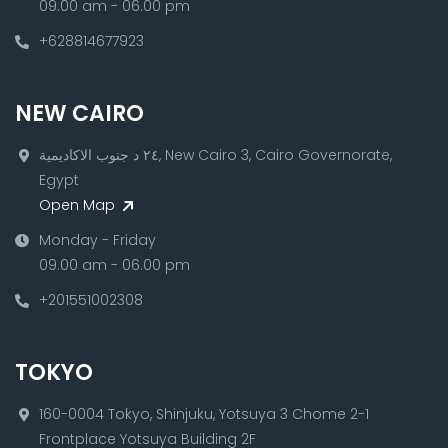
09.00 am - 06.00 pm
+628814677923
NEW CAIRO
٢٤ د جنوب الاكاديمية, New Cairo 3, Cairo Governorate,
Egypt
Open Map
Monday - Friday
09.00 am - 06.00 pm
+201551002308
TOKYO
160-0004 Tokyo, Shinjuku, Yotsuya 3 Chome 2-1
Frontplace Yotsuya Building 2F