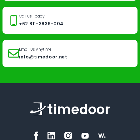
Call Us Today
+62 811-3839-004
Email Us Anytime
info@timedoor.net