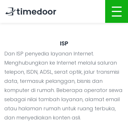
Beranda
ISP
Tentang Kami
Dan ISP penyedia layanan Internet.
Layanan
Menghubungkan ke Internet melalui saluran
telepon, ISDN, ADSL, serat optik, jalur transmisi
Portofolio
PENGEMBANGAN BERBASIS AI
data, termasuk pelanggan, bisnis dan
Karir
Pengembangan Website
komputer di rumah. Beberapa operator sewa
Pengembangan Aplikasi Mobile
CSR
sebagai nilai tambah layanan, alamat email
Pengembangan Sistem
atau halaman rumah untuk ruang terbuka,
Blog
dan menyediakan konten asli.
Integrasi Sistem AI