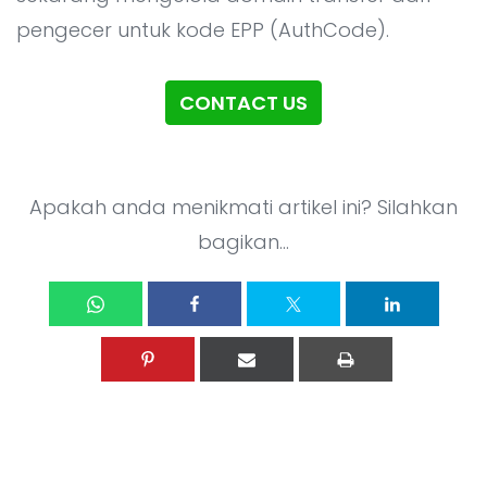
Ko
Integrasi Sistem AI
pengecer untuk kode EPP (AuthCode).
IT Outsourcing
IT Consultant
CONTACT US
Kelas Koding dan Desain
LPK timedoor
Apakah anda menikmati artikel ini? Silahkan
bagikan...