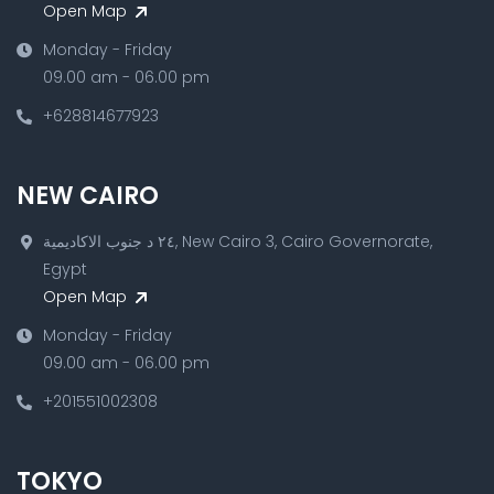
Open Map
Monday - Friday
09.00 am - 06.00 pm
+628814677923
NEW CAIRO
٢٤ د جنوب الاكاديمية, New Cairo 3, Cairo Governorate,
Egypt
Open Map
Monday - Friday
09.00 am - 06.00 pm
+201551002308
TOKYO