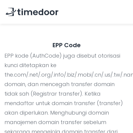
Beranda
EPP Code
Tentang Kami
EPP kode (AuthCode) juga disebut otorisasi
Layanan
kunci ditetapkan ke
the.com/.net/.org/.info/.biz/.mobi/.cn/.us/.tw/.name
Pengembangan Website
Portofolio
domain, dan mencegah transfer domain
Pengembangan Aplikasi Mobile
Karir
tidak sah (Registrar transfer). Ketika
Pengembangan Sistem
CSR
mendaftar untuk domain transfer (transfer)
Promosi Online
akan diperlukan. Menghubungi domain
Blog
manajemen domain transfer sebelum
Graphic Design
sekarang mengelola domain transfer dari