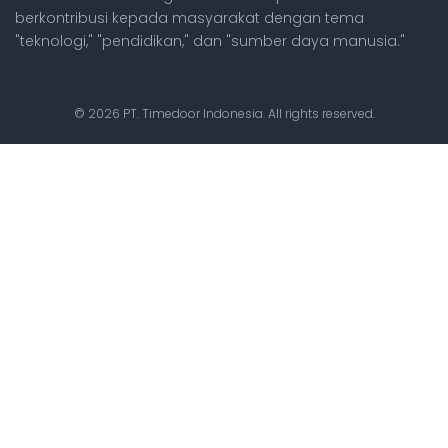
berkontribusi kepada masyarakat dengan tema
"teknologi," "pendidikan," dan "sumber daya manusia."
© 2026 PT. Timedoor Indonesia. All rights reserved.