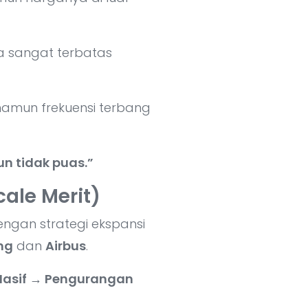
a sangat terbatas
namun frekuensi terbang
un tidak puas.”
ale Merit)
engan strategi ekspansi
ng
dan
Airbus
.
Masif → Pengurangan