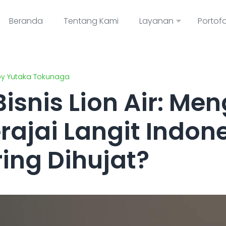
Beranda
Tentang Kami
Layanan
Portofo
• by Yutaka Tokunaga
Bisnis Lion Air: M
rajai Langit Indon
ing Dihujat?