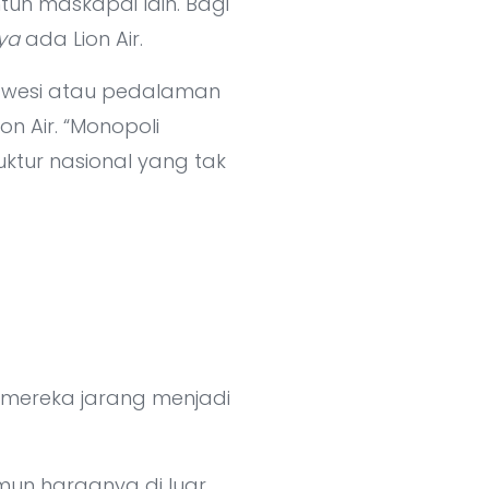
ntuh maskapai lain. Bagi
ya
ada Lion Air.
ulawesi atau pedalaman
n Air. “Monopoli
ktur nasional yang tak
a, mereka jarang menjadi
un harganya di luar