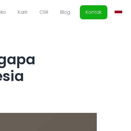
lio
Karir
CSR
Blog
Kontak
engapa
esia