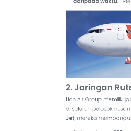
daripada waktu.”
Rea
2. Jaringan Rut
Lion Air Group memiliki 
di seluruh pelosok nusa
Jet
, mereka membangun 