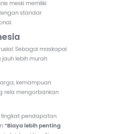
nis meski memiliki
 dengan standar
onal.
nesia
krusial. Sebagai maskapai
 jauh lebih murah
p harga, kemampuan
ng rela mengorbankan
 tingkat pendapatan
an
“Biaya lebih penting