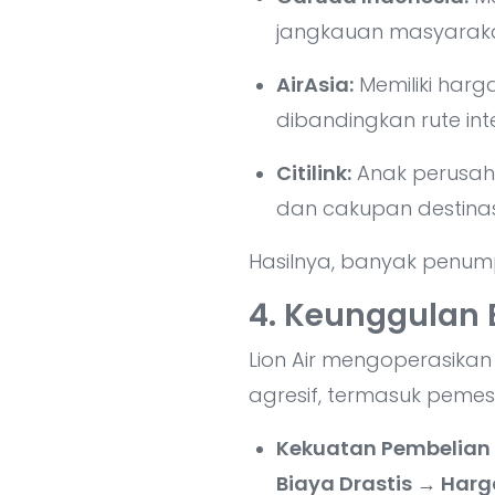
jangkauan masyarak
AirAsia:
Memiliki harg
dibandingkan rute int
Citilink:
Anak perusaha
dan cakupan destinasi
Hasilnya, banyak pen
4. Keunggulan B
Lion Air mengoperasikan 
agresif, termasuk peme
Kekuatan Pembelian 
Biaya Drastis → Harga