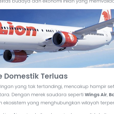
litas budaya dan ekonomi inilah yang memvalidasi e
e Domestik Terluas
jaringan yang tak tertandingi, mencakup hampir se
ntara. Dengan merek saudara seperti
Wings Air
,
Ba
ekosistem yang menghubungkan wilayah terpenc