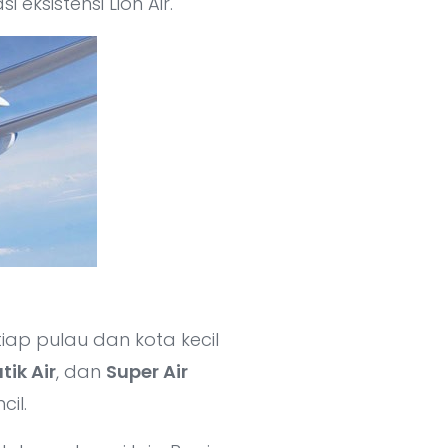
ksistensi Lion Air.
tiap pulau dan kota kecil
tik Air
, dan
Super Air
il.