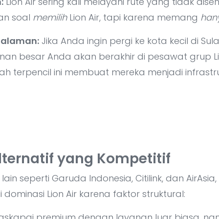
:
Lion Air sering kali melayani rute yang tidak dise
kan soal
memilih
Lion Air, tapi karena memang
han
alaman:
Jika Anda ingin pergi ke kota kecil di S
an besar Anda akan berakhir di pesawat grup Lio
h terpencil ini membuat mereka menjadi infrastru
ternatif yang Kompetitif
in seperti Garuda Indonesia, Citilink, dan AirAsi
minasi Lion Air karena faktor struktural:
skapai premium dengan layanan luar biasa, nam