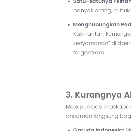
Satu-satunya Pilihan
banyak orang, ini bu
Menghubungkan Ped
Kalimantan, kemungkin
kenyamanan” di daera
tergantikan.
3. Kurangnya Al
Meskipun ada maskapai la
ancaman langsung bagi do
Garuda Indonesia:
Ma