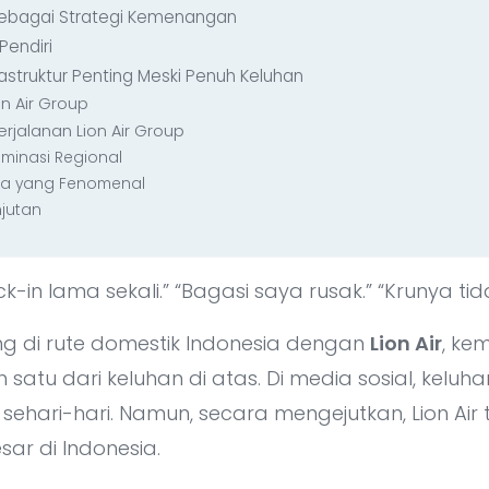
 Sebagai Strategi Kemenangan
Pendiri
rastruktur Penting Meski Penuh Keluhan
on Air Group
erjalanan Lion Air Group
minasi Regional
da yang Fenomenal
njutan
ck-in lama sekali.” “Bagasi saya rusak.” “Krunya ti
g di rute domestik Indonesia dengan
Lion Air
, ke
atu dari keluhan di atas. Di media sosial, keluha
ehari-hari. Namun, secara mengejutkan, Lion Air t
ar di Indonesia.