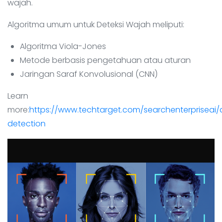
wajah.
Algoritma umum untuk Deteksi Wajah meliputi:
Algoritma Viola-Jones
Metode berbasis pengetahuan atau aturan
Jaringan Saraf Konvolusional (CNN)
Learn
more:
https://www.techtarget.com/searchenterpriseai/d
detection