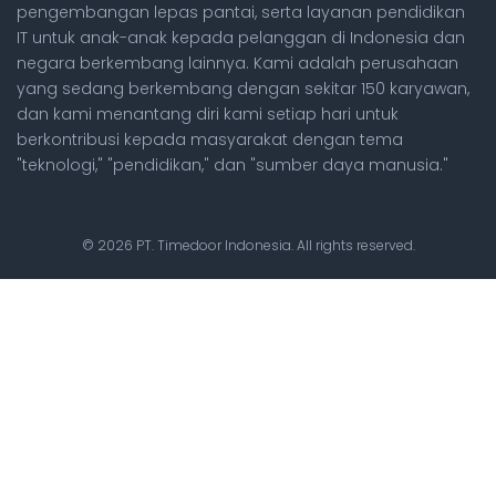
pengembangan lepas pantai, serta layanan pendidikan
IT untuk anak-anak kepada pelanggan di Indonesia dan
negara berkembang lainnya. Kami adalah perusahaan
yang sedang berkembang dengan sekitar 150 karyawan,
dan kami menantang diri kami setiap hari untuk
berkontribusi kepada masyarakat dengan tema
"teknologi," "pendidikan," dan "sumber daya manusia."
© 2026 PT. Timedoor Indonesia. All rights reserved.