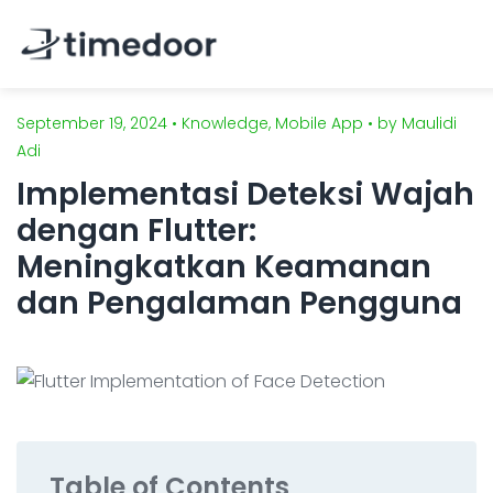
September 19, 2024 • Knowledge, Mobile App • by Maulidi
Beranda
Adi
Tentang Kami
Implementasi Deteksi Wajah
dengan Flutter:
Layanan
Meningkatkan Keamanan
Portofolio
PENGEMBANGAN BERBASIS AI
dan Pengalaman Pengguna
Karir
Pengembangan Website
Pengembangan Aplikasi Mobile
CSR
Pengembangan Sistem
Blog
Integrasi Sistem AI
Table of Contents