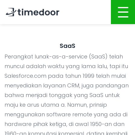
Beranda
SaaS
Tentang Kami
Perangkat lunak-as-a-service (SaaS) telah
Layanan
muncul adalah waktu yang lama lalu, tapi itu
Salesforce.com pada tahun 1999 telah mulai
Portofolio
PENGEMBANGAN BERBASIS AI
menyediakan layanan CRM, juga pandangan
Karir
Pengembangan Website
bahwa menjadi tonggak yang SaaS untuk
Pengembangan Aplikasi Mobile
CSR
maju ke arus utama a. Namun, prinsip
Pengembangan Sistem
menggunakan software remote yang ada di
Blog
hardware pihak ketiga, di awal 1950-an dan
Integrasi Sistem AI
1960-an komputasi komersial, dating kembali