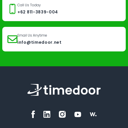
Call Us Today
+62 811-3839-004
Email Us Anytime
info@timedoor.net