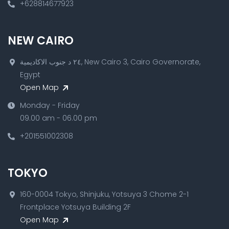
+628814677923
NEW CAIRO
٢٤ د جنوب الاكاديمية, New Cairo 3, Cairo Governorate,
Egypt
Open Map
Monday - Friday
09.00 am - 06.00 pm
+201551002308
TOKYO
160-0004 Tokyo, Shinjuku, Yotsuya 3 Chome 2-1
Frontplace Yotsuya Building 2F
Open Map