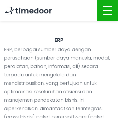
Beranda
ERP
Tentang Kami
ERP, berbagai sumber daya dengan
Layanan
perusahaan (sumber daya manusia, modal,
peralatan, bahan, informasi, dll) secara
Portofolio
PENGEMBANGAN BERBASIS AI
terpadu untuk mengelola dan
Karir
Pengembangan Website
mendistribusikan, yang bertujuan untuk
Pengembangan Aplikasi Mobile
CSR
optimalisasi keseluruhan efisiensi dan
Pengembangan Sistem
manajemen pendekatan bisnis. Ini
Blog
diperkenalkan, dimanfaatkan terintegrasi
Integrasi Sistem AI
(cross bisnis) paket bisnis software (paket