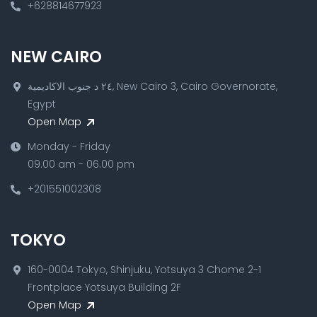
+628814677923
NEW CAIRO
٢٤ د جنوب الاكاديمية, New Cairo 3, Cairo Governorate,
Egypt
Open Map
Monday - Friday
09.00 am - 06.00 pm
+201551002308
TOKYO
160-0004 Tokyo, Shinjuku, Yotsuya 3 Chome 2-1
Frontplace Yotsuya Building 2F
Open Map