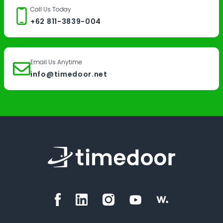
Call Us Today
+62 811-3839-004
Email Us Anytime
info@timedoor.net