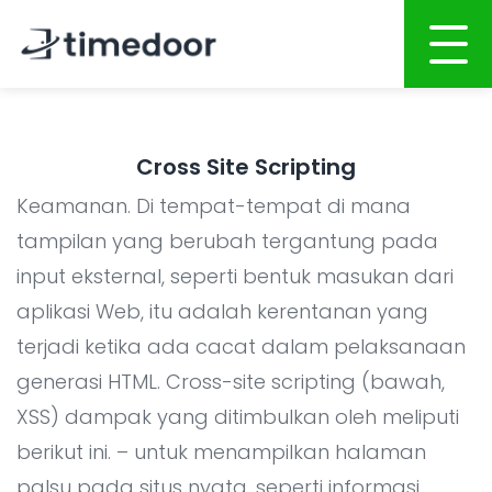
Beranda
Cross Site Scripting
Tentang Kami
Keamanan. Di tempat-tempat di mana
Layanan
tampilan yang berubah tergantung pada
input eksternal, seperti bentuk masukan dari
Portofolio
PENGEMBANGAN BERBASIS AI
aplikasi Web, itu adalah kerentanan yang
Karir
Pengembangan Website
terjadi ketika ada cacat dalam pelaksanaan
Pengembangan Aplikasi Mobile
CSR
generasi HTML. Cross-site scripting (bawah,
Pengembangan Sistem
XSS) dampak yang ditimbulkan oleh meliputi
Blog
berikut ini. – untuk menampilkan halaman
Integrasi Sistem AI
palsu pada situs nyata, seperti informasi