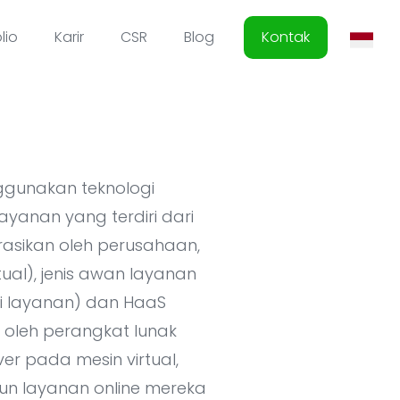
lio
Karir
CSR
Blog
Kontak
ggunakan teknologi
layanan yang terdiri dari
asikan oleh perusahaan,
tual), jenis awan layanan
gai layanan) dan HaaS
n oleh perangkat lunak
r pada mesin virtual,
n layanan online mereka