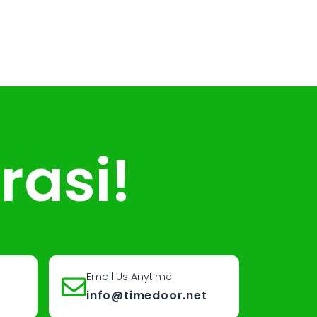
rasi!
Email Us Anytime
info@timedoor.net