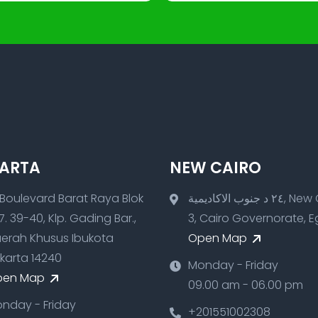
ARTA
NEW CAIRO
 Boulevard Barat Raya Blok
٢٤ د جنوب الاكاديمية, New Cairo
7. 39-40, Klp. Gading Bar.,
3, Cairo Governorate, 
erah Khusus Ibukota
Open Map
karta 14240
Monday - Friday
pen Map
09.00 am - 06.00 pm
nday - Friday
+201551002308