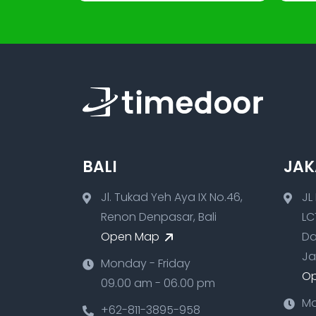
BALI
JAK
Jl. Tukad Yeh Aya IX No.46,
JL
Renon Denpasar, Bali
LC
Open Map
Da
Ja
Monday - Friday
O
09.00 am - 06.00 pm
Mo
+62-811-3895-958