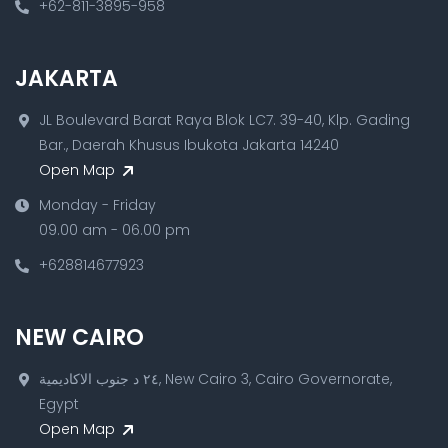
+62-811-3895-958
JAKARTA
JL Boulevard Barat Raya Blok LC7. 39-40, Klp. Gading
Bar., Daerah Khusus Ibukota Jakarta 14240
Open Map
Monday - Friday
09.00 am - 06.00 pm
+628814677923
NEW CAIRO
٢٤ د جنوب الاكاديمية, New Cairo 3, Cairo Governorate,
Egypt
Open Map