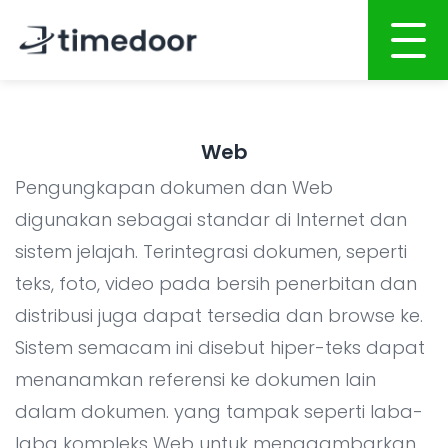
Beranda
Web
Tentang Kami
Pengungkapan dokumen dan Web
Layanan
digunakan sebagai standar di Internet dan
sistem jelajah. Terintegrasi dokumen, seperti
Portofolio
PENGEMBANGAN BERBASIS AI
teks, foto, video pada bersih penerbitan dan
Karir
Pengembangan Website
distribusi juga dapat tersedia dan browse ke.
Pengembangan Aplikasi Mobile
CSR
Sistem semacam ini disebut hiper-teks dapat
Pengembangan Sistem
menanamkan referensi ke dokumen lain
Blog
dalam dokumen. yang tampak seperti laba-
Integrasi Sistem AI
laba kompleks Web untuk menggambarkan